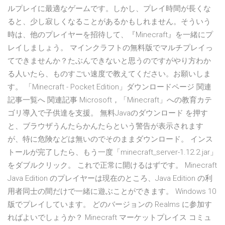
ルプレイに最適なゲームです。しかし、プレイ時間が長くな
ると、少し寂しくなることがあるかもしれません。そういう
時は、他のプレイヤーを招待して、『Minecraft』を一緒にプ
レイしましょう。 マインクラフトの無料版でマルチプレイっ
てできませんか？たぶんできないと思うのですがやり方わか
る人いたら、ものすごい速度で教えてください。お願いしま
す。 「Minecraft - Pocket Edition」ダウンロードページ 関連
記事一覧へ 関連記事 Microsoft，「Minecraft」への教育カテ
ゴリ導入で子供達を支援。 無料Javaのダウンロード を押す
と、ブラウザうんたらかんたらという警告が表示されます
が、特に危険などは無いのでそのままダウンロード。 インス
トールが完了したら、もう一度「minecraft_server-1.12.2.jar」
をダブルクリック。 これで正常に開けるはずです。 Minecraft
Java Edition のプレイヤーは現在のところ、Java Edition の利
用者同士の間だけで一緒に遊ぶことができます。 Windows 10
版でプレイしています。 どのバージョンの Realms に参加す
ればよいでしょうか？ Minecraft マーケットプレイス コミュ