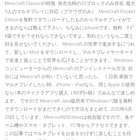
Minecraft Classicの特徴. 発売当時の32ブロックのみ存在; 最大
9人のマルチプレイに対応（ブラウザのみ） MineCraft Pocket
Editionを無料でダウンロードしたものからマルチプレイがで
きるのならば教えて下さい。ちなみにiphoneです。無料…？ﾃﾞ
ﾓ版ですか？それならできないですよ。割れというなら二度と
顔を見せないでください。 Minecraft の世界で進歩するにつれ
て、新しい Mod をダウンロードし、マルチプレイヤーモード
で友達と遊ぶことで世界を広げることができます。 Windows
コンピューターからの Minecraft のアンインストール方法. 自
分には Minecraft が向いていないと思ったら、 5 日前 家族で
マルチプレイしたい時、iPhone・iPadなら、同じApple ID使用
なら1本のマイクラアプリ購入（800円+税）でみんなで楽しめ
ます。 ですので Minecraft Java版所有でWindows10版を無料
でダウンロードがまだできたので方法をまとめて 2020年6月
23日 しています。MinecraftのEditionは統合版ですので、各ゲ
ーム機やスマホ・タブレット、PC等からアクセスできます。
この記事ではマルチプレイをお金をかけずに楽しむことを目