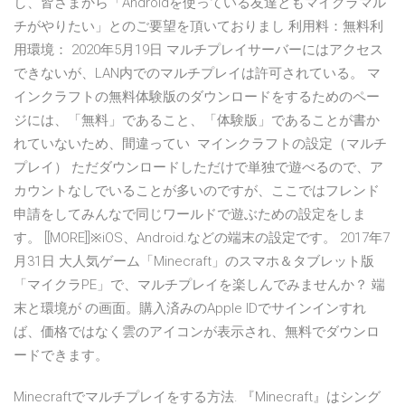
し、皆さまから「Androidを使っている友達ともマイクラマル
チがやりたい」とのご要望を頂いておりまし 利用料：無料利
用環境： 2020年5月19日 マルチプレイサーバーにはアクセス
できないが、LAN内でのマルチプレイは許可されている。 マ
インクラフトの無料体験版のダウンロードをするためのペー
ジには、「無料」であること、「体験版」であることが書か
れていないため、間違ってい マインクラフトの設定（マルチ
プレイ） ただダウンロードしただけで単独で遊べるので、ア
カウントなしでいることが多いのですが、ここではフレンド
申請をしてみんなで同じワールドで遊ぶための設定をしま
す。 [[MORE]]※iOS、Android.などの端末の設定です。 2017年7
月31日 大人気ゲーム「Minecraft」のスマホ＆タブレット版
「マイクラPE」で、マルチプレイを楽しんでみませんか？ 端
末と環境が の画面。購入済みのApple IDでサインインすれ
ば、価格ではなく雲のアイコンが表示され、無料でダウンロ
ードできます。
Minecraftでマルチプレイをする方法. 『Minecraft』はシング